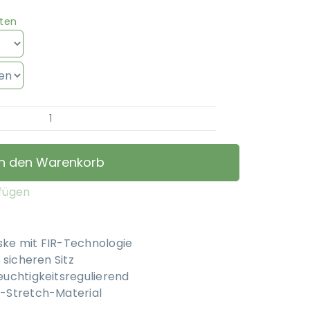
ten
Fenwick
Equestrian
-
In den Warenkorb
Liquid
Titanium
ufügen
Maske
ohne
Ohren
ke mit FIR-Technologie
Menge
 sicheren Sitz
uchtigkeitsregulierend
-Stretch-Material