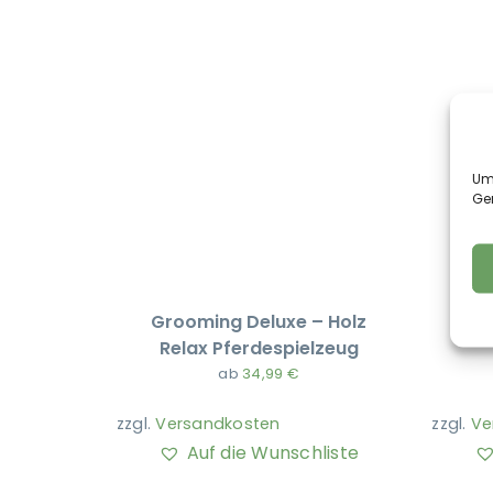
Um 
Ge
Grooming Deluxe – Holz
Hest
Relax Pferdespielzeug
ab
34,99
€
zzgl.
Versandkosten
zzgl.
Ve
Auf die Wunschliste