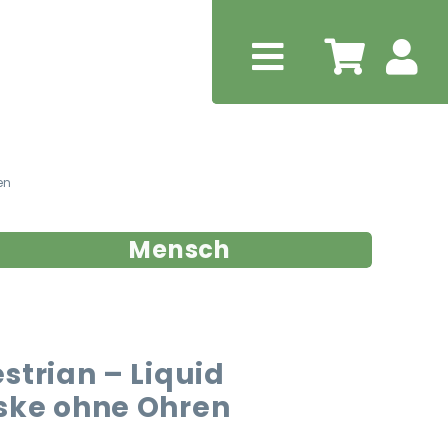
en
Mensch
strian – Liquid
ske ohne Ohren