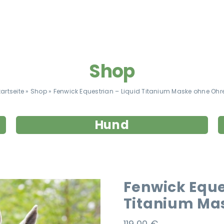
Shop
tartseite
»
Shop
»
Fenwick Equestrian – Liquid Titanium Maske ohne Ohr
Hund
Fenwick Eque
Titanium Ma
119,00
€