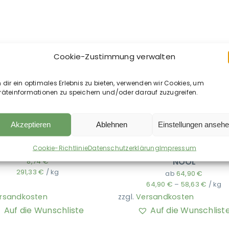
Cookie-Zustimmung verwalten
dir ein optimales Erlebnis zu bieten, verwenden wir Cookies, um
räteinformationen zu speichern und/oder darauf zuzugreifen.
Akzeptieren
Ablehnen
Einstellungen anseh
Cookie-Richtlinie
Datenschutzerklärung
Impressum
evard – Pectigus Paste
EQUIPERGATO – EASY GO
NOOL
8,74
€
291,33
€
/
kg
ab
64,90
€
64,90
€
–
58,63
€
/
kg
rsandkosten
zzgl.
Versandkosten
Auf die Wunschliste
Auf die Wunschlist