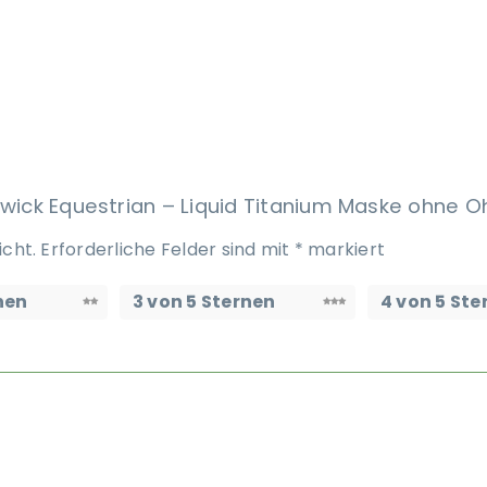
nwick Equestrian – Liquid Titanium Maske ohne O
icht.
Erforderliche Felder sind mit
*
markiert
nen
3 von 5 Sternen
4 von 5 Ste