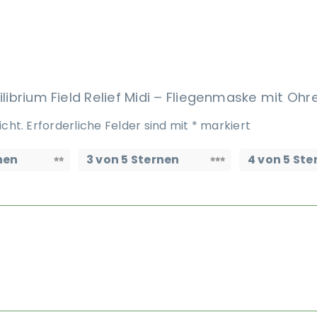
ilibrium Field Relief Midi – Fliegenmaske mit Ohr
icht.
Erforderliche Felder sind mit
*
markiert
nen
3 von 5 Sternen
4 von 5 Ste