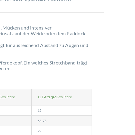
n, Mücken und intensiver
 Einsatz auf der Weide oder dem Paddock.
orgt für ausreichend Abstand zu Augen und
ferdekopf. Ein weiches Stretchband trägt
weren.
ßes Pferd
XL Extra großes Pferd
19
5
65-75
29