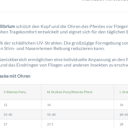
ilibrium
schützt den Kopf und die Ohren des Pferdes vor Fliege
ohen Tragekomfort entwickelt und eignet sich für den täglichen
 70 % der schädlichen UV-Strahlen. Die großzügige Formgebung s
n Stirn- und Nasenriemen Reibung reduzieren kann.
enickbereich ermöglichen eine individuelle Anpassung an den P
 und das Eindringen von Fliegen und anderen Insekten zu ersch
maske mit Ohren
S Kleines Pony
M Großes Pony/Kleines Pferd
L Gro
12
14
16
55-60
55-60
60-6
27
27,5
28