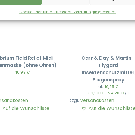
Cookie-Richtlinie
Datenschutzerklärung
Impressum
ibrium Field Relief Midi –
Carr & Day & Martin 
genmaske (ohne Ohren)
Flygard
Insektenschutzmittel,
40,99
€
Fliegenspray
ab
16,95
€
33,98
€
–
24,20
€
/
l
rsandkosten
zzgl.
Versandkosten
Auf die Wunschliste
Auf die Wunschlist