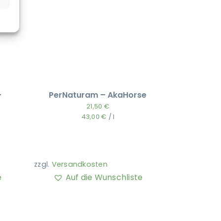
–
PerNaturam – AkaHorse
21,50
€
43,00
€
/
l
zzgl.
Versandkosten
e
Auf die Wunschliste