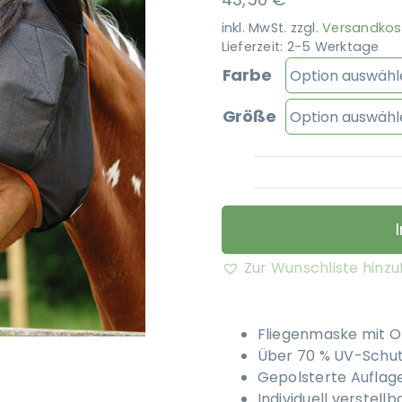
inkl. MwSt.
zzgl.
Versandkos
Lieferzeit:
2-5 Werktage
Farbe
Größe
Zur Wunschliste hinz
Fliegenmaske mit 
Über 70 % UV-Schutz
Gepolsterte Auflag
Individuell verstell