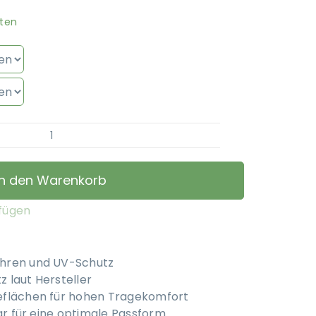
ten
Equilibrium
Field
Relief
In den Warenkorb
Midi
–
ufügen
Fliegenmaske
mit
Ohren
Ohren und UV-Schutz
Menge
 laut Hersteller
eflächen für hohen Tragekomfort
bar für eine optimale Passform