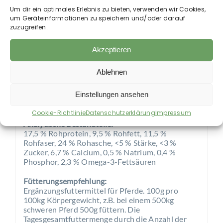
Geschmacksverstärker:
Um dir ein optimales Erlebnis zu bieten, verwenden wir Cookies,
L-Glutaminsäure (2b620) 10 g,
um Geräteinformationen zu speichern und/oder darauf
zuzugreifen.
Aromastoffvormischung 302 mg
Bindemittel/Trennmittel:
Akzeptieren
Bentonit-Montmorillonit (1m558i) 7,7 g, Sepiolith
(E562) 772 mg, hydrolysierte Lecithine (1c322)
Ablehnen
600 mg
Konservierungsstoffe:
Einstellungen ansehen
Enthält zugelassene Konservierungsstoffe
Cookie-Richtlinie
Datenschutzerklärung
Impressum
Analytische Bestandteile:
17,5 % Rohprotein, 9,5 % Rohfett, 11,5 %
Rohfaser, 24 % Rohasche, <5 % Stärke, <3 %
Zucker, 6,7 % Calcium, 0,5 % Natrium, 0,4 %
Phosphor, 2,3 % Omega-3-Fettsäuren
Fütterungsempfehlung:
Ergänzungsfuttermittel für Pferde. 100g pro
100kg Körpergewicht, z.B. bei einem 500kg
schweren Pferd 500g füttern. Die
Tagesgesamtfuttermenge durch die Anzahl der