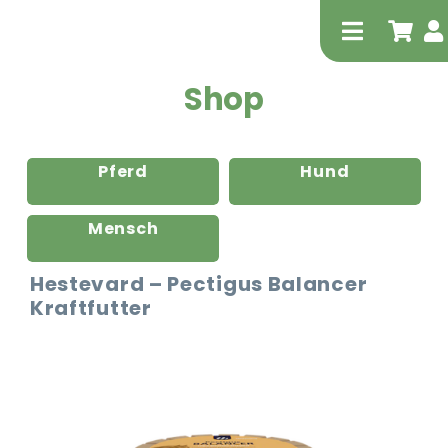
Zum
Inhalt
Toggle
springen
Navigati
Shop
Pferd
Hund
Mensch
Tierheilp
Hestevard – Pectigus Balancer
Kraftfutter
Physiot
Extrak