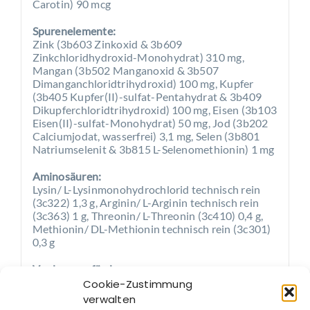
Carotin) 90 mcg
Spurenelemente:
Zink (3b603 Zinkoxid & 3b609
Zinkchloridhydroxid-Monohydrat) 310 mg,
Mangan (3b502 Manganoxid & 3b507
Dimanganchloridtrihydroxid) 100 mg, Kupfer
(3b405 Kupfer(II)-sulfat-Pentahydrat & 3b409
Dikupferchloridtrihydroxid) 100 mg, Eisen (3b103
Eisen(II)-sulfat-Monohydrat) 50 mg, Jod (3b202
Calciumjodat, wasserfrei) 3,1 mg, Selen (3b801
Natriumselenit & 3b815 L-Selenomethionin) 1 mg
Aminosäuren:
Lysin/ L-Lysinmonohydrochlorid technisch rein
(3c322) 1,3 g, Arginin/ L-Arginin technisch rein
(3c363) 1 g, Threonin/ L-Threonin (3c410) 0,4 g,
Methionin/ DL-Methionin technisch rein (3c301)
0,3 g
Verdauungsförderer:
3e10 KBE/kg (EG) 4b1702 Saccharomyces
Cookie-Zustimmung
cerevisiae CNCM I-4407 (Actisaf Sc47)
verwalten