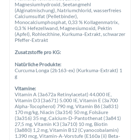
Magnesiumhydroxid, Seetangmehl
(Alginatmischung), Natriumchlorid, wasserfreies
Calciumsulfat (Pelletbinder),
Monocalciumphosphat, 0,33 % Kollagenmatrix,
0,3 % Hefezellwand, Magnesiumoxid, Pektin
(Apfel), Rohlecithine, Kurkuma-Extrakt, schwarzer
Pfeffer-Extrakt
Zusatzstoffe pro KG:
Natürliche Produkte:
Curcuma Longa (2b163-ex) (Kurkuma-Extrakt) 1
g
Vitamine:
Vitamin A (3a672a Retinylacetat) 44.000 IE,
Vitamin D3 (3a671) 5.000 IE, Vitamin E (3a700
Alpha-Tocopherol) 790 mg, Vitamin B6 (3a831)
170 mg/kg, Niacin (3a314) 50 mg, Folsäure
(3a316) 35 mg, Calcium-D-Pantothenat (3a841)
27,5 mg, Vitamin K3 (3a710) 10 mg, Biotin
(3a880) 1,2 mg, Vitamin B12 (Cyanocobalamin)
1.390 mcg, Vitamin-A-Vorstufe (E160a (ii) Beta-