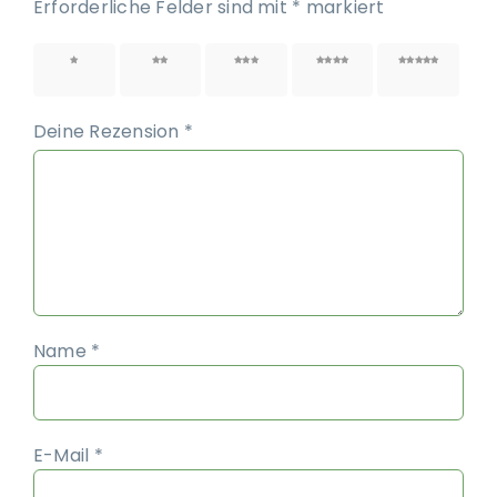
Erforderliche Felder sind mit
*
markiert
1 von
2 von
3 von
4 von
5 von
5 Sternen
5 Sternen
5 Sternen
5 Sternen
5 Sternen
Deine Rezension
*
Name
*
E-Mail
*