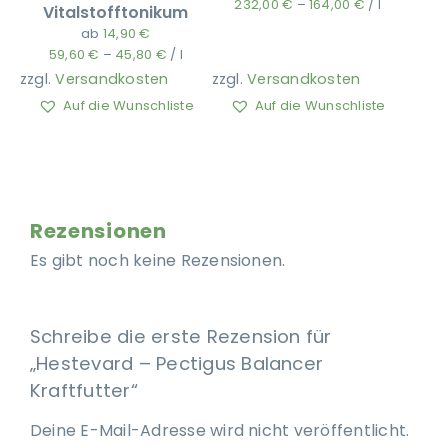
232,00
€
–
164,00
€
/
l
Vitalstofftonikum
ab
14,90
€
59,60
€
–
45,80
€
/
l
zzgl.
Versandkosten
zzgl.
Versandkosten
Auf die Wunschliste
Auf die Wunschliste
Rezensionen
Es gibt noch keine Rezensionen.
Schreibe die erste Rezension für
„Hestevard – Pectigus Balancer
Kraftfutter“
Deine E-Mail-Adresse wird nicht veröffentlicht.