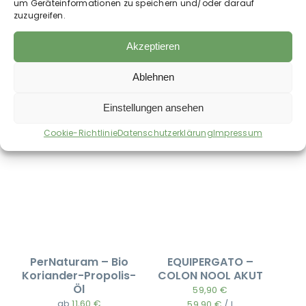
füttern.
um Geräteinformationen zu speichern und/oder darauf
zuzugreifen.
Akzeptieren
Auch im Shop erhältlich:
Ablehnen
Einstellungen ansehen
Cookie-Richtlinie
Datenschutzerklärung
Impressum
PerNaturam – Bio
EQUIPERGATO –
Koriander-Propolis-
COLON NOOL AKUT
Öl
59,90
€
ab
11,60
€
59,90
€
/
l