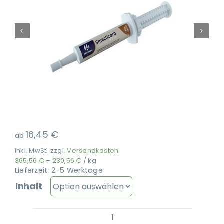
Ausbildung
16,45
€
ab
inkl. MwSt.
zzgl.
Versandkosten
365,56
€
–
230,56
€
/
kg
Lieferzeit:
2-5 Werktage
Inhalt
Hestevard