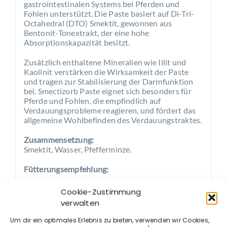
gastrointestinalen Systems bei Pferden und
Fohlen unterstützt. Die Paste basiert auf Di-Tri-
Octahedral (DTO) Smektit, gewonnen aus
Bentonit-Tonextrakt, der eine hohe
Absorptionskapazität besitzt.
Zusätzlich enthaltene Mineralien wie Illit und
Kaolinit verstärken die Wirksamkeit der Paste
und tragen zur Stabilisierung der Darmfunktion
bei. Smectizorb Paste eignet sich besonders für
Pferde und Fohlen, die empfindlich auf
Verdauungsprobleme reagieren, und fördert das
allgemeine Wohlbefinden des Verdauungstraktes.
Zusammensetzung:
Smektit, Wasser, Pfefferminze.
Fütterungsempfehlung:
Fohlen:
15-30 ml 2-3 Mal täglich füttern,
Cookie-Zustimmung
frühestens 6 Stunden nach dem ersten
verwalten
Trinken des Fohlens.
Erwachsene:
60-120 ml 2-3 Mal täglich
Um dir ein optimales Erlebnis zu bieten, verwenden wir Cookies,