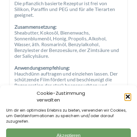
Die pflanzlich basierte Rezeptur ist frei von
Silikon, Paraffin und PEG und für alle Tierarten
geeignet.
Zusammensetzung:
Sheabutter, Kokosöl, Bienenwachs,
Sonnenblumenöl, Honig, Propolis, Alkohol,
Wasser, äth. Rosmarinöl, Benzylalkohol,
Benzylester der Benzoesäure, der Zimtsäure und
der Salicylsäure.
Anwendungsempfehlung:
Hauchdünn auftragen und einziehen lassen. Der
schützende Film fördert und beschleunigt die
Regeneration der stark beanspruchten und
belasteten Hautstellen.
Cookie-Zustimmung
verwalten
Um dir ein optimales Erlebnis zu bieten, verwenden wir Cookies,
um Geräteinformationen zu speichern und/oder darauf
zuzugreifen.
Auch im Shop erhältlich:
Akzeptieren