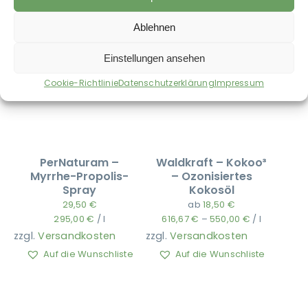
Ablehnen
Einstellungen ansehen
Cookie-Richtlinie
Datenschutzerklärung
Impressum
PerNaturam –
Waldkraft – Kokoo³
Myrrhe-Propolis-
– Ozonisiertes
Spray
Kokosöl
29,50
€
ab
18,50
€
295,00
€
/
l
616,67
€
–
550,00
€
/
l
zzgl.
Versandkosten
zzgl.
Versandkosten
Auf die Wunschliste
Auf die Wunschliste