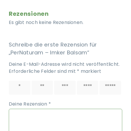
Rezensionen
Es gibt noch keine Rezensionen.
Schreibe die erste Rezension für
„PerNaturam – Imker Balsam“
Deine E-Mail-Adresse wird nicht veröffentlicht.
Erforderliche Felder sind mit
*
markiert
1 von
2 von
3 von
4 von
5 von
5 Sternen
5 Sternen
5 Sternen
5 Sternen
5 Sternen
Deine Rezension
*