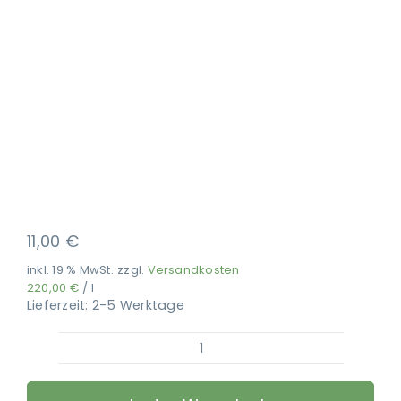
Ausbildung
11,00
€
inkl. 19 % MwSt.
zzgl.
Versandkosten
220,00
€
/
l
Lieferzeit:
2-5 Werktage
PerNaturam
-
Imker