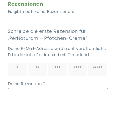
Rezensionen
Es gibt noch keine Rezensionen.
Schreibe die erste Rezension für
„PerNaturam – Pfötchen-Creme“
Deine E-Mail-Adresse wird nicht veröffentlicht.
Erforderliche Felder sind mit
*
markiert
1 von
2 von
3 von
4 von
5 von
5 Sternen
5 Sternen
5 Sternen
5 Sternen
5 Sternen
Deine Rezension
*