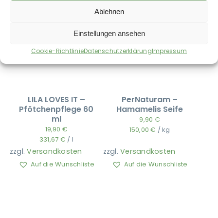
Ablehnen
Einstellungen ansehen
Cookie-Richtlinie
Datenschutzerklärung
Impressum
LILA LOVES IT –
PerNaturam –
Pfötchenpflege 60
Hamamelis Seife
ml
9,90
€
19,90
€
150,00
€
/
kg
331,67
€
/
l
zzgl.
Versandkosten
zzgl.
Versandkosten
Auf die Wunschliste
Auf die Wunschliste