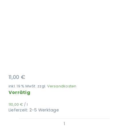
Ausbildung
11,00
€
inkl. 19 % MwSt.
zzgl.
Versandkosten
Vorrätig
110,00
€
/
l
Lieferzeit:
2-5 Werktage
PerNaturam