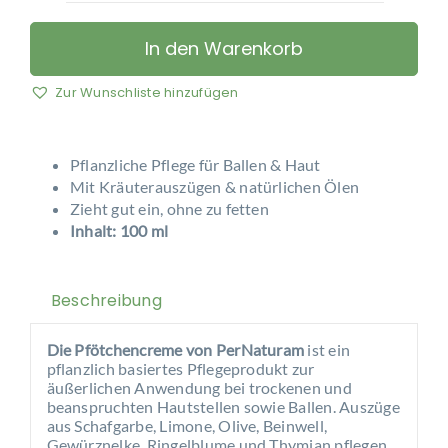
–
Pfötchen-
In den Warenkorb
Creme
Menge
Zur Wunschliste hinzufügen
Pflanzliche Pflege für Ballen & Haut
Mit Kräuterauszügen & natürlichen Ölen
Zieht gut ein, ohne zu fetten
Inhalt: 100 ml
Beschreibung
Die Pfötchencreme von PerNaturam
ist ein
pflanzlich basiertes Pflegeprodukt zur
äußerlichen Anwendung bei trockenen und
beanspruchten Hautstellen sowie Ballen. Auszüge
aus Schafgarbe, Limone, Olive, Beinwell,
Gewürznelke, Ringelblume und Thymian pflegen