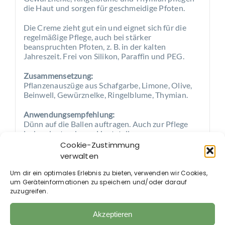
die Haut und sorgen für geschmeidige Pfoten.
Die Creme zieht gut ein und eignet sich für die
regelmäßige Pflege, auch bei stärker
beanspruchten Pfoten, z. B. in der kalten
Jahreszeit. Frei von Silikon, Paraffin und PEG.
Zusammensetzung:
Pflanzenauszüge aus Schafgarbe, Limone, Olive,
Beinwell, Gewürznelke, Ringelblume, Thymian.
Anwendungsempfehlung:
Dünn auf die Ballen auftragen. Auch zur Pflege
juckender trockener Hautstellen.
Cookie-Zustimmung
verwalten
Um dir ein optimales Erlebnis zu bieten, verwenden wir Cookies,
um Geräteinformationen zu speichern und/oder darauf
Auch im Shop erhältlich:
zuzugreifen.
Akzeptieren