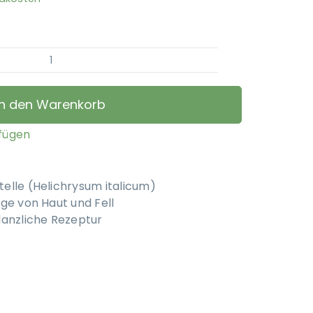
PerNaturam
-
Immortelle
In den Warenkorb
Hydrolat
Menge
ufügen
elle (Helichrysum italicum)
ege von Haut und Fell
lanzliche Rezeptur