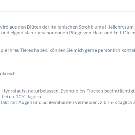
wird aus den Blüten der Italienischen Strohblume (Helichrysum i
nd eignet sich zur schonenden Pflege von Haut und Fell. Die mi
pie Ihres Tieres haben, können Sie mich gerne persönlich konta
ankreich
 Hydrolat ist naturbelassen. Eventuelles Flocken beeinträchtigt
 bei ca. 10°C lagern.
kt mit Augen und Schleimhäuten vermeiden. 2 bis 6 x täglich a