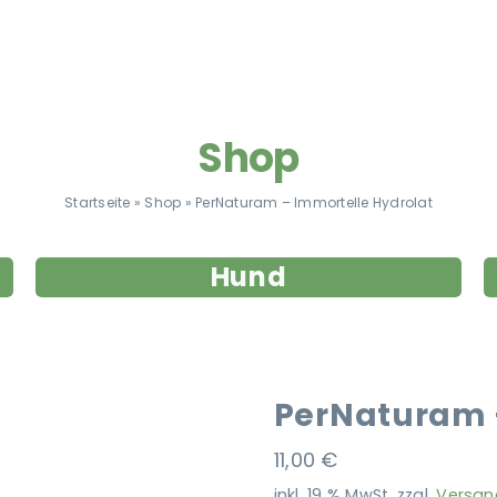
Shop
Startseite
»
Shop
»
PerNaturam – Immortelle Hydrolat
Hund
PerNaturam 
11,00
€
inkl. 19 % MwSt.
zzgl.
Versan