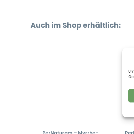
Auch im Shop erhältlich:
Um 
Ge
PerNaturam – Myrrhe-
Per