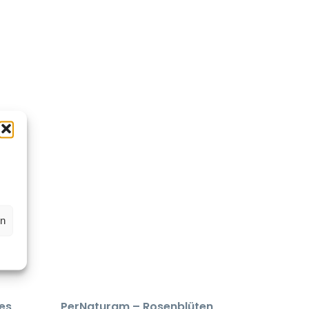
en
es
PerNaturam – Rosenblüten