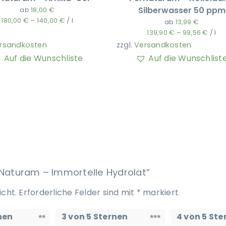
Silberwasser 50 ppm
ab
18,00
€
180,00
€
–
140,00
€
/
l
ab
13,99
€
139,90
€
–
99,56
€
/
l
rsandkosten
zzgl.
Versandkosten
Auf die Wunschliste
Auf die Wunschlist
rNaturam – Immortelle Hydrolat“
icht.
Erforderliche Felder sind mit
*
markiert
nen
3 von 5 Sternen
4 von 5 Ste