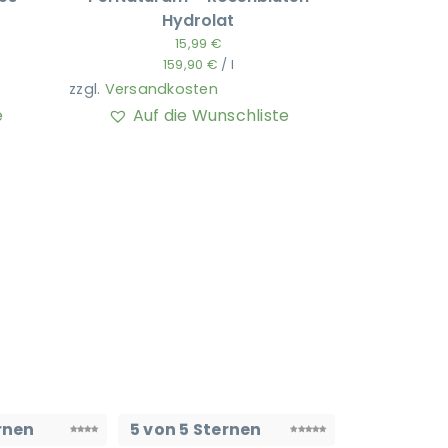
Hydrolat
15,99
€
159,90
€
/
l
zzgl.
Versandkosten
e
Auf die Wunschliste
rnen
5 von 5 Sternen