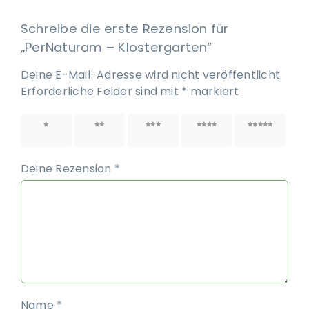
Schreibe die erste Rezension für
„PerNaturam – Klostergarten“
Deine E-Mail-Adresse wird nicht veröffentlicht.
Erforderliche Felder sind mit
*
markiert
1 von
2 von
3 von
4 von
5 von
5 Sternen
5 Sternen
5 Sternen
5 Sternen
5 Sternen
Deine Rezension
*
Name
*