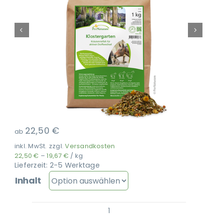
Ausbildung
22,50
€
ab
inkl. MwSt.
zzgl.
Versandkosten
22,50
€
–
19,67
€
/
kg
Lieferzeit:
2-5 Werktage
Inhalt
PerNaturam