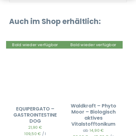
Auch im Shop erhältlich:
Bald wieder verfügbar
Bald wieder verfügbar
Waldkraft – Phyto
EQUIPERGATO –
Moor – Biologisch
GASTROINTESTINE
aktives
DOG
Vitalstofftonikum
21,90
€
ab
14,90
€
109,50
€
/
l