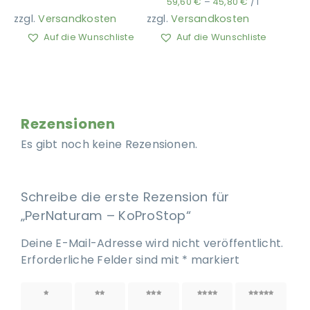
59,60
€
–
45,80
€
/
l
zzgl.
Versandkosten
zzgl.
Versandkosten
Auf die Wunschliste
Auf die Wunschliste
Rezensionen
Es gibt noch keine Rezensionen.
Schreibe die erste Rezension für
„PerNaturam – KoProStop“
Deine E-Mail-Adresse wird nicht veröffentlicht.
Erforderliche Felder sind mit
*
markiert
1 von
2 von
3 von
4 von
5 von
5 Sternen
5 Sternen
5 Sternen
5 Sternen
5 Sternen