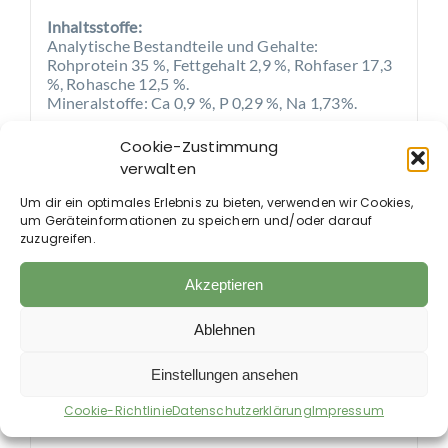
Inhaltsstoffe:
Analytische Bestandteile und Gehalte:
Rohprotein 35 %, Fettgehalt 2,9 %, Rohfaser 17,3
%, Rohasche 12,5 %.
Mineralstoffe: Ca 0,9 %, P 0,29 %, Na 1,73%.
Ernährungsphysiolog. Zusatzstoffe je kg
Cookie-Zustimmung
Vitamin B1 (Thiaminhydrochlorid) 0,1 g, Vitamin
verwalten
B6 (Pyridoxinhydrochlorid) 0,1 g, Vitamin B12
(Cyanocobalamin) 0,01 g.
Um dir ein optimales Erlebnis zu bieten, verwenden wir Cookies,
um Geräteinformationen zu speichern und/oder darauf
Fütterungsempfehlung:
zuzugreifen.
Bei Bedarf wird täglich KoProStop morgens und
abends zum Futter dazugegeben. Die Dosierung
Akzeptieren
ist angegeben pro Mahlzeit!
5 kg Körpergewicht = 1/2 Messlöffel
Ablehnen
15 kg Körpergewicht = 1 Messlöffel
30 kg Körpergewicht = 2 Messlöffel
40 kg Körpergewicht = 3 Messlöffel
Einstellungen ansehen
Der Messlöffel fasst 2 g
Cookie-Richtlinie
Datenschutzerklärung
Impressum