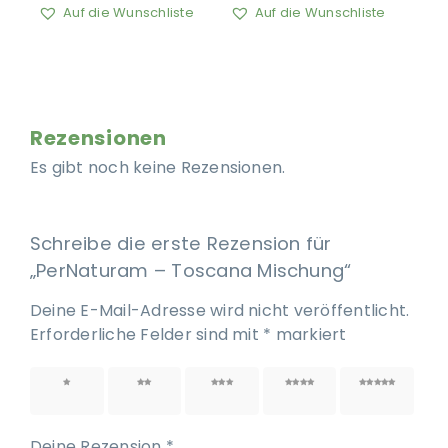
Auf die Wunschliste
Auf die Wunschliste
Rezensionen
Es gibt noch keine Rezensionen.
Schreibe die erste Rezension für
„PerNaturam – Toscana Mischung“
Deine E-Mail-Adresse wird nicht veröffentlicht.
Erforderliche Felder sind mit
*
markiert
1 von
2 von
3 von
4 von
5 von
5 Sternen
5 Sternen
5 Sternen
5 Sternen
5 Sternen
Deine Rezension
*