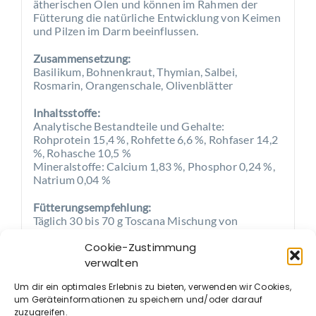
ätherischen Ölen und können im Rahmen der
Fütterung die natürliche Entwicklung von Keimen
und Pilzen im Darm beeinflussen.
Zusammensetzung:
Basilikum, Bohnenkraut, Thymian, Salbei,
Rosmarin, Orangenschale, Olivenblätter
Inhaltsstoffe:
Analytische Bestandteile und Gehalte:
Rohprotein 15,4 %, Rohfette 6,6 %, Rohfaser 14,2
%, Rohasche 10,5 %
Mineralstoffe: Calcium 1,83 %, Phosphor 0,24 %,
Natrium 0,04 %
Fütterungsempfehlung:
Täglich 30 bis 70 g Toscana Mischung von
PerNaturam zum Futter dazugeben, am besten
Cookie-Zustimmung
über einen Zeitraum von vier Wochen oder im
wöchentlichen Wechsel mit anderen PerNaturam
verwalten
Landschaftsmischungen.
Um dir ein optimales Erlebnis zu bieten, verwenden wir Cookies,
um Geräteinformationen zu speichern und/oder darauf
zuzugreifen.