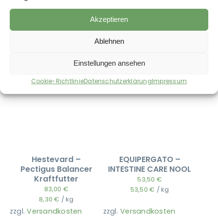
Akzeptieren
Auch im Shop erhältlich:
Ablehnen
Einstellungen ansehen
Cookie-Richtlinie
Datenschutzerklärung
Impressum
Hestevard –
EQUIPERGATO –
Pectigus Balancer
INTESTINE CARE NOOL
Kraftfutter
53,50
€
83,00
€
53,50
€
/
kg
8,30
€
/
kg
zzgl.
Versandkosten
zzgl.
Versandkosten