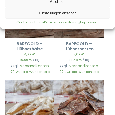
Ablehnen
Einstellungen ansehen
Cookie-Richtlinie
Datenschutzerklärung
Impressum
BARFGOLD –
BARFGOLD –
Hühnerhälse
Hühnerherzen
4,99
€
7,69
€
19,96
€
/
kg
38,45
€
/
kg
zzgl.
Versandkosten
zzgl.
Versandkosten
Auf die Wunschliste
Auf die Wunschliste