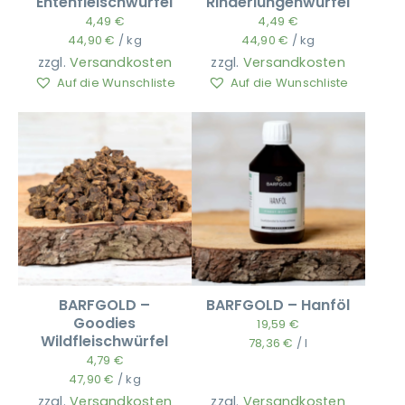
Entenfleischwürfel
Rinderlungenwürfel
4,49
€
4,49
€
44,90
€
/
kg
44,90
€
/
kg
zzgl.
Versandkosten
zzgl.
Versandkosten
Auf die Wunschliste
Auf die Wunschliste
BARFGOLD –
BARFGOLD – Hanföl
Goodies
19,59
€
Wildfleischwürfel
78,36
€
/
l
4,79
€
47,90
€
/
kg
zzgl.
Versandkosten
zzgl.
Versandkosten