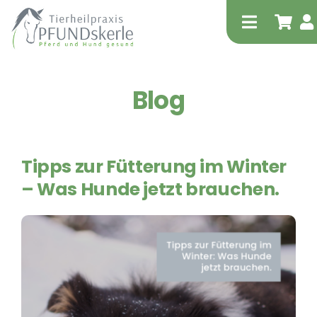
Zum
Inhalt
Toggle
springen
Navigati
Blog
Start
Shop
Tipp!
Tipps zur Fütterung im Winter
Tierheilpraktische Leistungen – für Pferd
– Was Hunde jetzt brauchen.
und Hund
Physiotherapie – für Pferd und Hund
equitron-pro
Extrakorporale Stoßwellentherapie