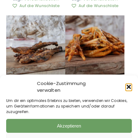
Auf die Wunschliste
Auf die Wunschliste
BARFGOLD –
BARFGOLD –
Cookie-Zustimmung
Hirschsehnen
Hühnerfüße
verwalten
10,49
€
4,99
€
69,93
€
/
kg
19,96
€
/
kg
Um dir ein optimales Erlebnis zu bieten, verwenden wir Cookies,
um Geräteinformationen zu speichern und/oder darauf
zzgl.
Versandkosten
zzgl.
Versandkosten
zuzugreifen.
Auf die Wunschliste
Auf die Wunschliste
Akzeptieren