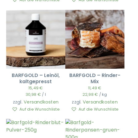
Auf die Wunschliste
Auf die Wunschliste
BARFGOLD – Leinöl,
BARFGOLD – Rinder-
kaltgepresst
Mix
15,49
€
11,49
€
30,98
€
/
l
22,98
€
/
kg
zzgl.
Versandkosten
zzgl.
Versandkosten
Auf die Wunschliste
Auf die Wunschliste