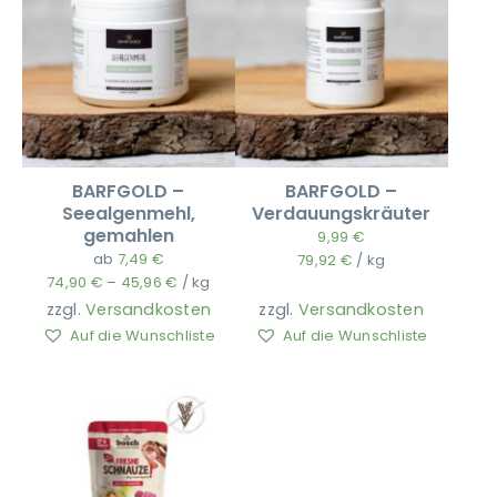
BARFGOLD –
BARFGOLD –
Seealgenmehl,
Verdauungskräuter
gemahlen
9,99
€
ab
7,49
€
79,92
€
/
kg
74,90
€
–
45,96
€
/
kg
zzgl.
Versandkosten
zzgl.
Versandkosten
Auf die Wunschliste
Auf die Wunschliste