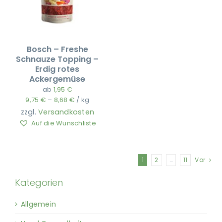
Bosch – Freshe
Schnauze Topping –
Erdig rotes
Ackergemüse
ab
1,95
€
9,75
€
–
8,68
€
/
kg
zzgl.
Versandkosten
Auf die Wunschliste
1
2
…
11
Vor
Kategorien
Allgemein