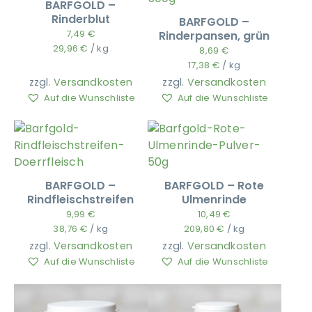
BARFGOLD –
Rinderblut
BARFGOLD –
7,49
€
Rinderpansen, grün
29,96
€
/
kg
8,69
€
17,38
€
/
kg
zzgl.
Versandkosten
zzgl.
Versandkosten
Auf die Wunschliste
Auf die Wunschliste
BARFGOLD –
BARFGOLD – Rote
Rindfleischstreifen
Ulmenrinde
9,99
€
10,49
€
38,76
€
/
kg
209,80
€
/
kg
zzgl.
Versandkosten
zzgl.
Versandkosten
Auf die Wunschliste
Auf die Wunschliste