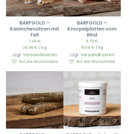
BARFGOLD –
BARFGOLD –
Kaninchenohren mit
Knorpelplatten vom
Fell
Rind
7,49
€
9,79
€
29,96
€
/
kg
19,58
€
/
kg
zzgl.
Versandkosten
zzgl.
Versandkosten
Auf die Wunschliste
Auf die Wunschliste