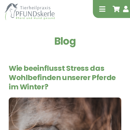
Zum
Inhalt
Toggle
springen
Navigati
Blog
Start
Shop
Tipp!
Wie beeinflusst Stress das
Tierheilpraktische Leistungen – für Pferd
Wohlbefinden unserer Pferde
und Hund
im Winter?
Physiotherapie – für Pferd und Hund
equitron-pro
Extrakorporale Stoßwellentherapie