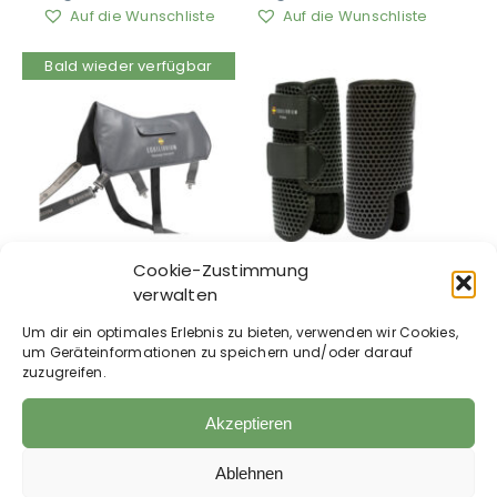
Auf die Wunschliste
Auf die Wunschliste
Bald wieder verfügbar
Cookie-Zustimmung
Equilibrium –
Equilibrium – Tri
verwalten
Standard Massage
Zone All-Sport-
Pad
Gamaschen
Um dir ein optimales Erlebnis zu bieten, verwenden wir Cookies,
um Geräteinformationen zu speichern und/oder darauf
519,00
€
inkl. MwSt.
79,99
€
zuzugreifen.
zzgl.
Versandkosten
zzgl.
Versandkosten
Auf die Wunschliste
Auf die Wunschliste
Akzeptieren
Ablehnen