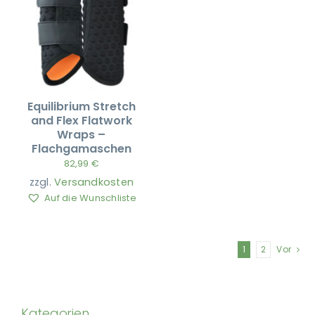
Equilibrium Stretch
and Flex Flatwork
Wraps –
Flachgamaschen
82,99
€
zzgl.
Versandkosten
Auf die Wunschliste
1
2
Vor
Kategorien