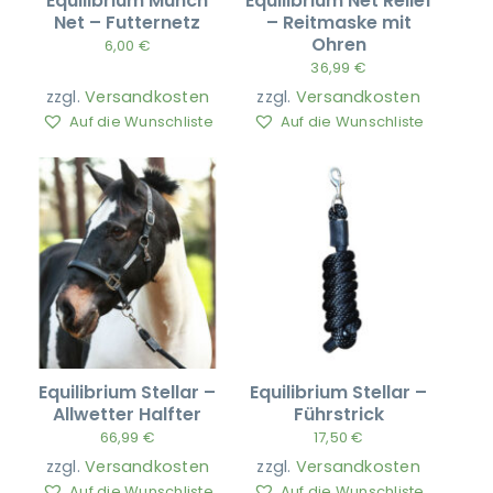
Equilibrium Munch
Equilibrium Net Relief
Net – Futternetz
– Reitmaske mit
Ohren
6,00
€
36,99
€
zzgl.
Versandkosten
zzgl.
Versandkosten
Auf die Wunschliste
Auf die Wunschliste
Equilibrium Stellar –
Equilibrium Stellar –
Allwetter Halfter
Führstrick
66,99
€
17,50
€
zzgl.
Versandkosten
zzgl.
Versandkosten
Auf die Wunschliste
Auf die Wunschliste