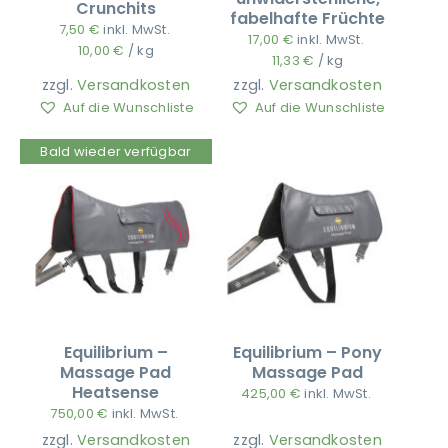
Crunchits
fabelhafte Früchte
7,50
€
inkl. MwSt.
17,00
€
inkl. MwSt.
10,00
€
/
kg
11,33
€
/
kg
zzgl.
Versandkosten
zzgl.
Versandkosten
Auf die Wunschliste
Auf die Wunschliste
Bald wieder verfügbar
Equilibrium –
Equilibrium – Pony
Massage Pad
Massage Pad
Heatsense
425,00
€
inkl. MwSt.
750,00
€
inkl. MwSt.
zzgl.
Versandkosten
zzgl.
Versandkosten