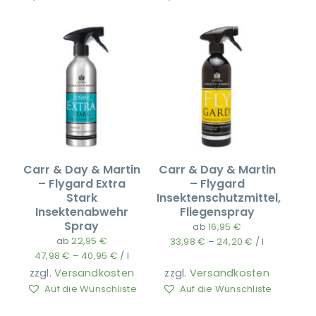
Carr & Day & Martin
Carr & Day & Martin
– Flygard Extra
– Flygard
Stark
Insektenschutzmittel,
Insektenabwehr
Fliegenspray
Spray
ab
16,95
€
ab
22,95
€
33,98
€
–
24,20
€
/
l
47,98
€
–
40,95
€
/
l
zzgl.
Versandkosten
zzgl.
Versandkosten
Auf die Wunschliste
Auf die Wunschliste