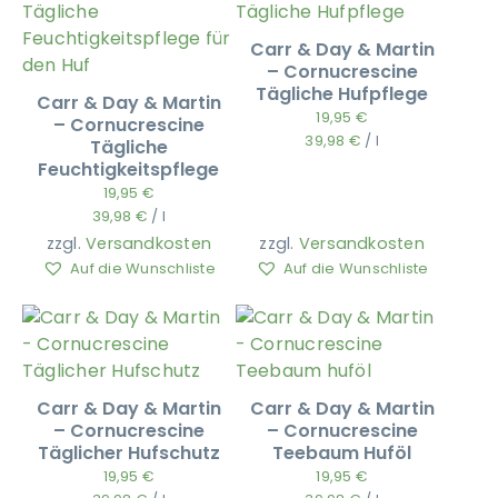
Carr & Day & Martin
– Cornucrescine
Tägliche Hufpflege
Carr & Day & Martin
19,95
€
– Cornucrescine
39,98
€
/
l
Tägliche
Feuchtigkeitspflege
19,95
€
39,98
€
/
l
zzgl.
Versandkosten
zzgl.
Versandkosten
Auf die Wunschliste
Auf die Wunschliste
Carr & Day & Martin
Carr & Day & Martin
– Cornucrescine
– Cornucrescine
Täglicher Hufschutz
Teebaum Huföl
19,95
€
19,95
€