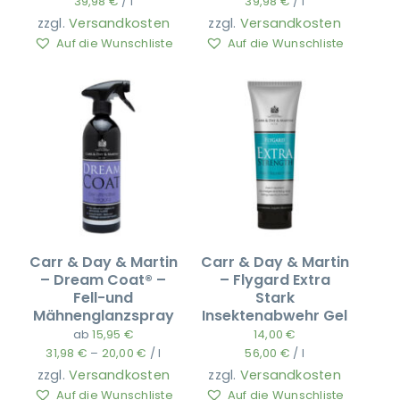
39,98
€
/
l
39,98
€
/
l
zzgl.
Versandkosten
zzgl.
Versandkosten
Auf die Wunschliste
Auf die Wunschliste
Carr & Day & Martin
Carr & Day & Martin
– Dream Coat® –
– Flygard Extra
Fell-und
Stark
Mähnenglanzspray
Insektenabwehr Gel
ab
15,95
€
14,00
€
31,98
€
–
20,00
€
/
l
56,00
€
/
l
zzgl.
Versandkosten
zzgl.
Versandkosten
Auf die Wunschliste
Auf die Wunschliste