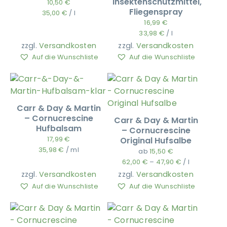
Insektenschutzmittel,
10,50
€
Fliegenspray
35,00
€
/
l
16,99
€
33,98
€
/
l
zzgl.
Versandkosten
zzgl.
Versandkosten
Auf die Wunschliste
Auf die Wunschliste
Carr & Day & Martin
– Cornucrescine
Carr & Day & Martin
Hufbalsam
– Cornucrescine
17,99
€
Original Hufsalbe
35,98
€
/
ml
ab
15,50
€
62,00
€
–
47,90
€
/
l
zzgl.
Versandkosten
zzgl.
Versandkosten
Auf die Wunschliste
Auf die Wunschliste