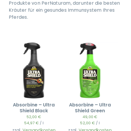
Produkte von PerNaturam, darunter die besten
Kräuter für ein gesundes Immunsystem Ihres
Pferdes.
Absorbine – Ultra
Absorbine – Ultra
Shield Black
Shield Green
52,00
€
49,00
€
54,97
€
/
l
52,00
€
/
l
zzgl.
Versandkosten
zzgl.
Versandkosten