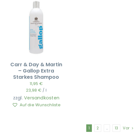
Carr & Day & Martin
– Gallop Extra
Starkes Shampoo
11,95
€
23,98
€
/
l
zzgl.
Versandkosten
Auf die Wunschliste
1
2
…
13
Vor