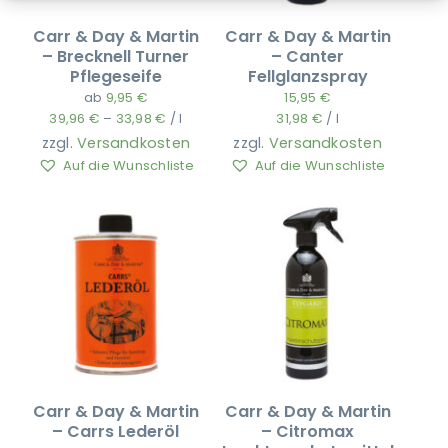
Carr & Day & Martin
Carr & Day & Martin
– Brecknell Turner
– Canter
Pflegeseife
Fellglanzspray
ab
9,95
€
15,95
€
39,96
€
–
33,98
€
/
l
31,98
€
/
l
zzgl.
Versandkosten
zzgl.
Versandkosten
Auf die Wunschliste
Auf die Wunschliste
Carr & Day & Martin
Carr & Day & Martin
– Carrs Lederöl
– Citromax