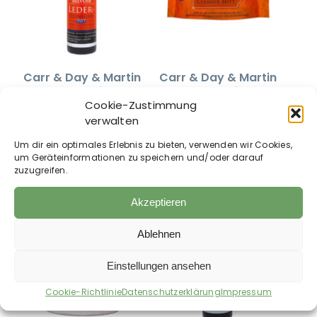
Carr & Day & Martin
Carr & Day & Martin
– Belvoir
– Belvoir
Cookie-Zustimmung
Lederreiniger
Lederreinigungs-
Handschuhe
verwalten
13,50
€
13,50
€
inkl. MwSt.
27,00
€
/
l
Um dir ein optimales Erlebnis zu bieten, verwenden wir Cookies,
zzgl.
Versandkosten
zzgl.
Versandkosten
um Geräteinformationen zu speichern und/oder darauf
Auf die Wunschliste
Auf die Wunschliste
zuzugreifen.
Akzeptieren
Ablehnen
Einstellungen ansehen
Cookie-Richtlinie
Datenschutzerklärung
Impressum