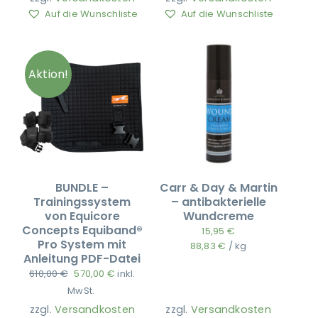
Auf die Wunschliste
Auf die Wunschliste
Aktion!
BUNDLE –
Carr & Day & Martin
Trainingssystem
– antibakterielle
von Equicore
Wundcreme
Concepts Equiband®
15,95
€
Pro System mit
88,83
€
/
kg
Anleitung PDF-Datei
Ursprünglicher
Aktueller
610,00
€
570,00
€
inkl.
Preis
Preis
MwSt.
war:
ist:
zzgl.
Versandkosten
zzgl.
Versandkosten
610,00 €
570,00 €.