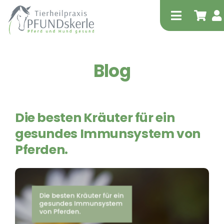
Zum
Inhalt
Toggle
springen
Navigati
Blog
Start
Shop
Tipp!
Die besten Kräuter für ein
Tierheilpraktische Leistungen – für Pferd
gesundes Immunsystem von
und Hund
Pferden.
Physiotherapie – für Pferd und Hund
equitron-pro
Extrakorporale Stoßwellentherapie