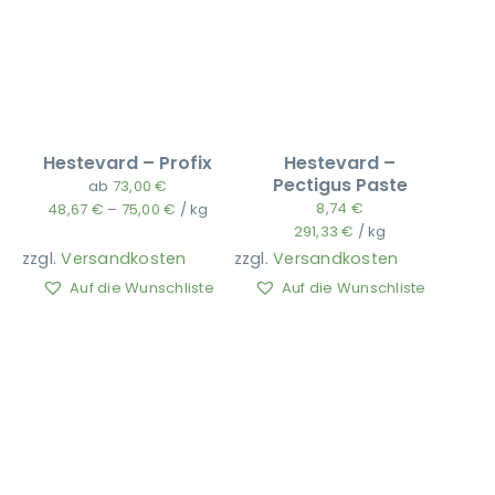
Hestevard – Profix
Hestevard –
Pectigus Paste
ab
73,00
€
8,74
€
48,67
€
–
75,00
€
/
kg
291,33
€
/
kg
zzgl.
Versandkosten
zzgl.
Versandkosten
Auf die Wunschliste
Auf die Wunschliste