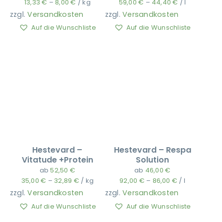
13,33
€
–
8,00
€
/
kg
59,00
€
–
44,40
€
/
l
zzgl.
Versandkosten
zzgl.
Versandkosten
Auf die Wunschliste
Auf die Wunschliste
Ausbildung
Hestevard –
Hestevard – Respa
Vitatude +Protein
Solution
ab
52,50
€
ab
46,00
€
35,00
€
–
32,89
€
/
kg
92,00
€
–
86,00
€
/
l
zzgl.
Versandkosten
zzgl.
Versandkosten
Auf die Wunschliste
Auf die Wunschliste