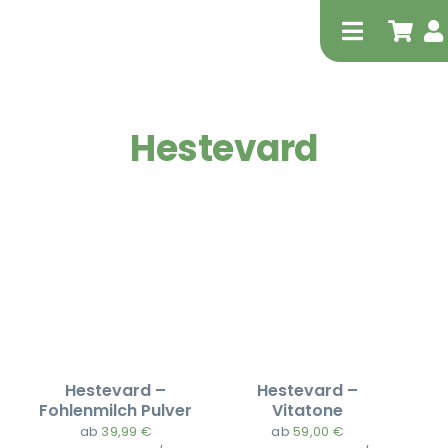
Zum
Inhalt
Toggle
springen
Navigati
Hestevard
Tierheilp
Physiot
Hestevard –
Hestevard –
Fohlenmilch Pulver
Vitatone
ab
39,99
€
ab
59,00
€
Extrak