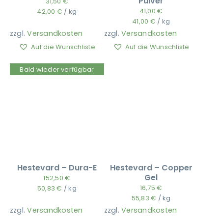
Pulver
31,50
€
41,00
€
42,00
€
/
kg
41,00
€
/
kg
zzgl.
Versandkosten
zzgl.
Versandkosten
Auf die Wunschliste
Auf die Wunschliste
Bald wieder verfügbar
Hestevard – Dura-E
Hestevard – Copper
Gel
152,50
€
16,75
€
50,83
€
/
kg
55,83
€
/
kg
zzgl.
Versandkosten
zzgl.
Versandkosten