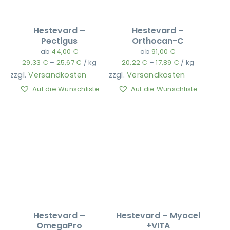
Hestevard –
Hestevard –
Pectigus
Orthocan-C
ab
44,00
€
ab
91,00
€
29,33
€
–
25,67
€
/
kg
20,22
€
–
17,89
€
/
kg
zzgl.
Versandkosten
zzgl.
Versandkosten
Auf die Wunschliste
Auf die Wunschliste
Hestevard –
Hestevard – Myocel
OmegaPro
+VITA