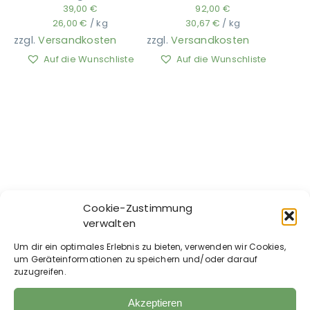
39,00
€
92,00
€
26,00
€
/
kg
30,67
€
/
kg
zzgl.
Versandkosten
zzgl.
Versandkosten
Auf die Wunschliste
Auf die Wunschliste
Cookie-Zustimmung
verwalten
Hestevard – Multi-
Hestevard –
Vit
MegaBoost 4 Foals
Um dir ein optimales Erlebnis zu bieten, verwenden wir Cookies,
94,00
€
ab
86,00
€
um Geräteinformationen zu speichern und/oder darauf
zuzugreifen.
6,27
€
/
kg
86,00
€
–
72,60
€
/
l
zzgl.
Versandkosten
zzgl.
Versandkosten
Akzeptieren
Auf die Wunschliste
Auf die Wunschliste