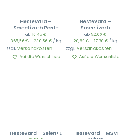
Hestevard –
Hestevard –
Smectizorb Paste
Smectizorb
ab
16,45
€
ab
52,00
€
365,56
€
–
230,56
€
/
kg
20,80
€
–
17,30
€
/
kg
zzgl.
Versandkosten
zzgl.
Versandkosten
Auf die Wunschliste
Auf die Wunschliste
Hestevard – Selen+E
Hestevard – MSM